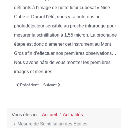
défilants à l’image de notre futur cubesat « Nice
Cube ». Durant l’été, nous y rajouterons un
photodétecteur sensible au proche infrarouge pour
mesurer la scintillation à 1,55 micron. La prochaine
étape est donc d’amener cet instrument au Mont
Gros afin d’effectuer nos premières observations…
Nous avons hâte de vous montrer les premières
images et mesures !
Article précédent : Farewell pour les étudiants de cette année
Article suivant : Le premier apprenti du CSU es
Précédent
Suivant
Vous êtes ici :
Accueil
Actualités
Mesure de Scintillation des Etoiles