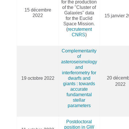
for the production
of the "Cluster of
15 décembre
Galaxies" data
2022
15 janvier 
for the Euclid
Space Mission
.
(
recrutement
CNRS
)
Complementarity
of
asteroseismology
and
interferometry for
20 décemb
19 octobre 2022
dwarfs and
giants : towards
2022
accurate
fundamental
stellar
parameters
Postdoctoral
position in GW