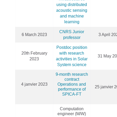
using distributed
acoustic sensing
and machine
learning
CNRS Junior
6 March 2023
3 April 20
professor
Postdoc position
20th February
with research
31 May 2
2023
activities in Solar
System science
9-month research
contract
4 janvier 2023
Operations and
25 janvier 
performance of
SPICA-FT
Computation
engineer (M/W)