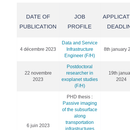
DATE OF
JOB
APPLICAT
PUBLICATION
PROFILE
DEADLI
Data and Service
4 décembre 2023
Infrastructure
8th january 
Engineer (F/H)
Postdoctoral
22 novembre
researcher in
19th janua
2023
exoplanet studies
2024
(F/H)
PHD thesis :
Passive imaging
of the subsurface
along
transportation
6 juin 2023
infrastructures