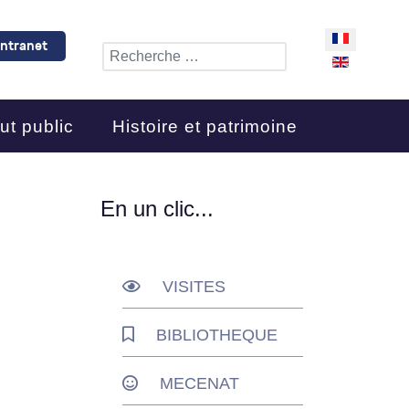
Sélectionnez 
Intranet
Rechercher
ut public
Histoire et patrimoine
En un clic...
VISITES
BIBLIOTHEQUE
MECENAT