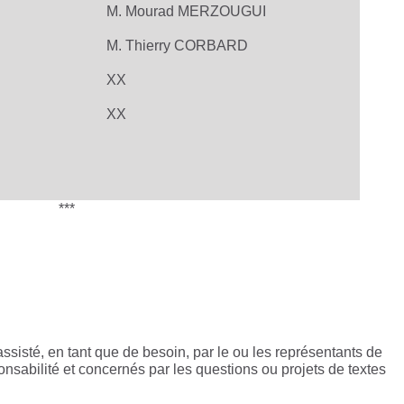
M. Mourad MERZOUGUI
M. Thierry CORBARD
XX
XX
***
 assisté, en tant que de besoin, par le ou les représentants de
onsabilité et concernés par les questions ou projets de textes