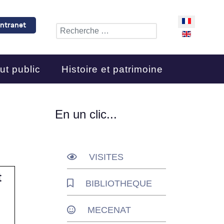
Sélectionnez 
Intranet
Rechercher
ut public
Histoire et patrimoine
En un clic...
VISITES
t
BIBLIOTHEQUE
MECENAT