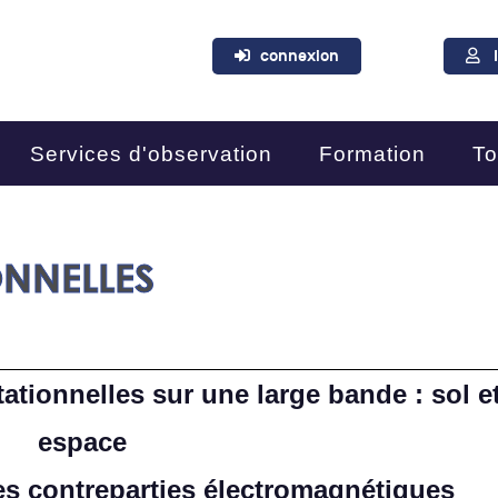
connexion
Services d'observation
Formation
To
NNELLES​
ationnelles sur une large bande : sol e
espace
des contreparties électromagnétiques