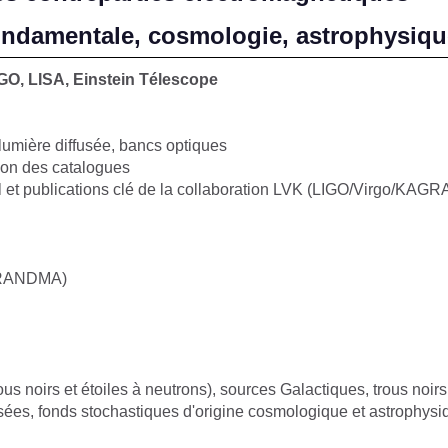
fondamentale, cosmologie, astrophysiq
RGO, LISA​, Einstein Télescope
umière diffusée, ​bancs optiques​​
ion des catalogues
il et publications clé de la collaboration LVK (LIGO/Virgo/KAGR
(GRANDMA)
s noirs et étoiles à neutrons), sources Galactiques, trous noirs
ées, fonds stochastiques d'origine cosmologique et astrophysi