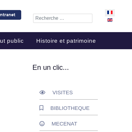
Sélectionnez 
Intranet
Rechercher
ut public
Histoire et patrimoine
En un clic...
VISITES
BIBLIOTHEQUE
MECENAT